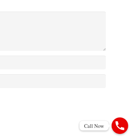
Call Now
Call Now