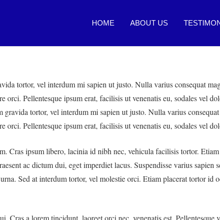
HOME
ABOUT US
TESTIMON
ravida tortor, vel interdum mi sapien ut justo. Nulla varius consequat m
re orci. Pellentesque ipsum erat, facilisis ut venenatis eu, sodales vel d
sum gravida tortor, vel interdum mi sapien ut justo. Nulla varius consequ
e orci. Pellentesque ipsum erat, facilisis ut venenatis eu, sodales vel dol
 Cras ipsum libero, lacinia id nibh nec, vehicula facilisis tortor. Etia
raesent ac dictum dui, eget imperdiet lacus. Suspendisse varius sapien s
a urna. Sed at interdum tortor, vel molestie orci. Etiam placerat tortor i
 Cras a lorem tincidunt, laoreet orci nec, venenatis est. Pellentesque ve