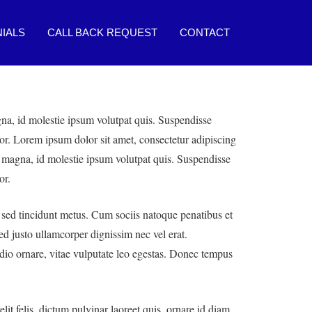
IALS
CALL BACK REQUEST
CONTACT
agna, id molestie ipsum volutpat quis. Suspendisse
olor. Lorem ipsum dolor sit amet, consectetur adipiscing
at magna, id molestie ipsum volutpat quis. Suspendisse
or.
m sed tincidunt metus. Cum sociis natoque penatibus et
ed justo ullamcorper dignissim nec vel erat.
d odio ornare, vitae vulputate leo egestas. Donec tempus
lit felis, dictum pulvinar laoreet quis, ornare id diam.