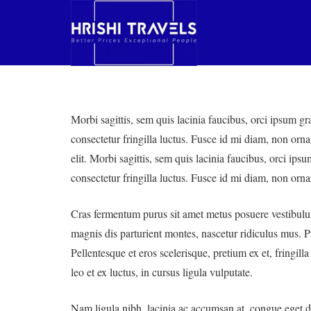
Morbi sagittis, sem quis lacinia faucibus, orci ipsum g
consectetur fringilla luctus. Fusce id mi diam, non orna
elit. Morbi sagittis, sem quis lacinia faucibus, orci ip
consectetur fringilla luctus. Fusce id mi diam, non ornar
Cras fermentum purus sit amet metus posuere vestibulum.
magnis dis parturient montes, nascetur ridiculus mus. P
Pellentesque et eros scelerisque, pretium ex et, fringill
leo et ex luctus, in cursus ligula vulputate.
Nam ligula nibh, lacinia ac accumsan at, congue eget dui.