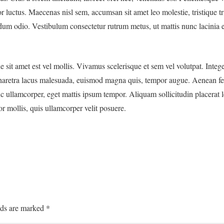
r luctus. Maecenas nisl sem, accumsan sit amet leo molestie, tristique t
rdum odio. Vestibulum consectetur rutrum metus, ut mattis nunc lacinia eg
sit amet est vel mollis. Vivamus scelerisque et sem vel volutpat. Intege
pharetra lacus malesuada, euismod magna quis, tempor augue. Aenean fe
llamcorper, eget mattis ipsum tempor. Aliquam sollicitudin placerat l
r mollis, quis ullamcorper velit posuere.
lds are marked
*